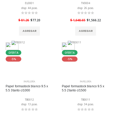
EL0001
TV0004
disp: 44 pzas.
disp: 26 pzas.
$ 81.26
$77.20
$ 1,648.65
$1,566.22
AGREGAR
AGREGAR
OFERTA
OFERTA
-5%
-5%
PAPELERÍA
PAPELERÍA
Papel formastock blanco 9.5 x
Papel formastock blanco 9.5 x
5.5 3tanto c/1000
5.5 2tanto c/1500
TB0012
TB0011
disp: 13 pzas.
disp: 34 pzas.