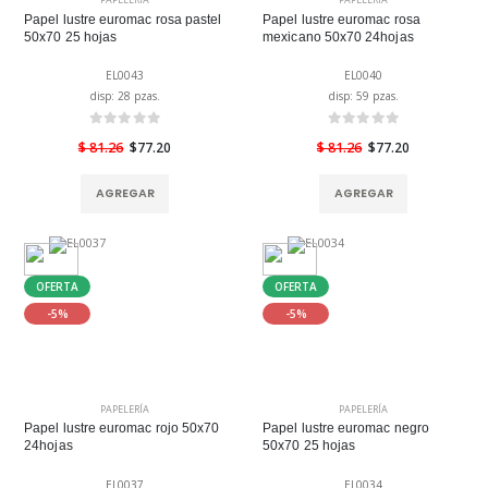
Papel lustre euromac rosa pastel
Papel lustre euromac rosa
50x70 25 hojas
mexicano 50x70 24hojas
EL0043
EL0040
disp: 28 pzas.
disp: 59 pzas.
$ 81.26
$77.20
$ 81.26
$77.20
AGREGAR
AGREGAR
OFERTA
OFERTA
-5%
-5%
PAPELERÍA
PAPELERÍA
Papel lustre euromac rojo 50x70
Papel lustre euromac negro
24hojas
50x70 25 hojas
EL0037
EL0034