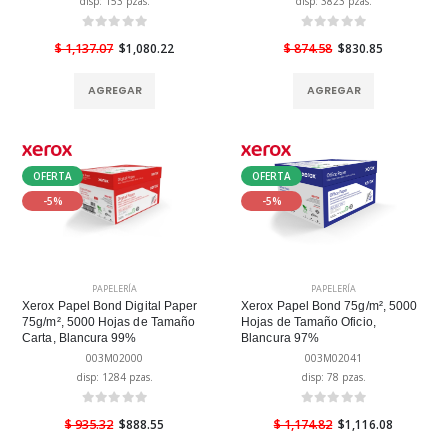
disp: 153 pzas.
disp: 3823 pzas.
$ 1,137.07
$1,080.22
$ 874.58
$830.85
AGREGAR
AGREGAR
OFERTA
OFERTA
-5%
-5%
PAPELERÍA
PAPELERÍA
Xerox Papel Bond Digital Paper
Xerox Papel Bond 75g/m², 5000
75g/m², 5000 Hojas de Tamaño
Hojas de Tamaño Oficio,
Carta, Blancura 99%
Blancura 97%
003M02000
003M02041
disp: 1284 pzas.
disp: 78 pzas.
$ 935.32
$888.55
$ 1,174.82
$1,116.08