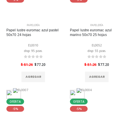
PAPELERÍA
PAPELERÍA
Papel lustre euromac azul pastel
Papel lustre euromac azul
50x70 24 hojas
marino 50x70 25 hojas
EL0010
EL0052
disp: 95 pzas.
disp: 55 pzas.
$ 81.26
$77.20
$ 81.26
$77.20
AGREGAR
AGREGAR
OFERTA
OFERTA
-5%
-5%