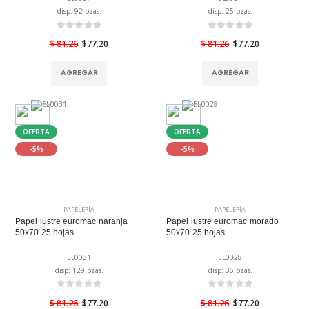
disp: 92 pzas.
disp: 25 pzas.
$ 81.26
$77.20
$ 81.26
$77.20
AGREGAR
AGREGAR
OFERTA
OFERTA
-5%
-5%
PAPELERÍA
PAPELERÍA
Papel lustre euromac naranja
Papel lustre euromac morado
50x70 25 hojas
50x70 25 hojas
EL0031
EL0028
disp: 129 pzas.
disp: 36 pzas.
$ 81.26
$77.20
$ 81.26
$77.20