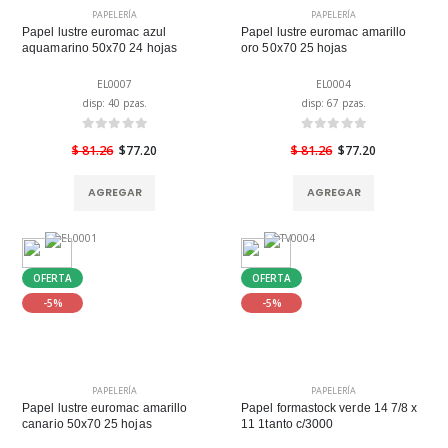
PAPELERÍA
PAPELERÍA
Papel lustre euromac azul
Papel lustre euromac amarillo
aquamarino 50x70 24 hojas
oro 50x70 25 hojas
EL0007
EL0004
disp: 40 pzas.
disp: 67 pzas.
$ 81.26
$77.20
$ 81.26
$77.20
AGREGAR
AGREGAR
OFERTA
OFERTA
-5%
-5%
PAPELERÍA
PAPELERÍA
Papel lustre euromac amarillo
Papel formastock verde 14 7/8 x
canario 50x70 25 hojas
11 1tanto c/3000