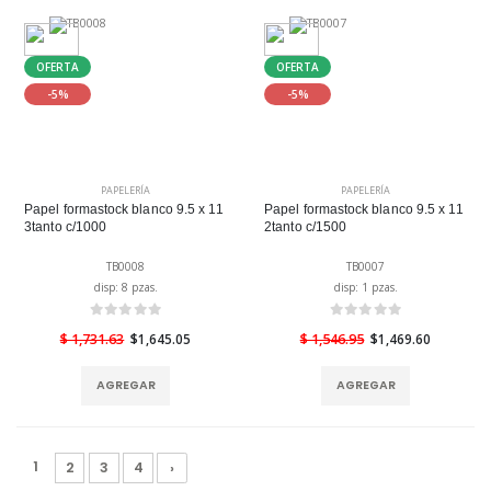
OFERTA
OFERTA
-5%
-5%
PAPELERÍA
PAPELERÍA
Papel formastock blanco 9.5 x 11
Papel formastock blanco 9.5 x 11
3tanto c/1000
2tanto c/1500
TB0008
TB0007
disp: 8 pzas.
disp: 1 pzas.
$ 1,731.63
$1,645.05
$ 1,546.95
$1,469.60
AGREGAR
AGREGAR
1
2
3
4
›