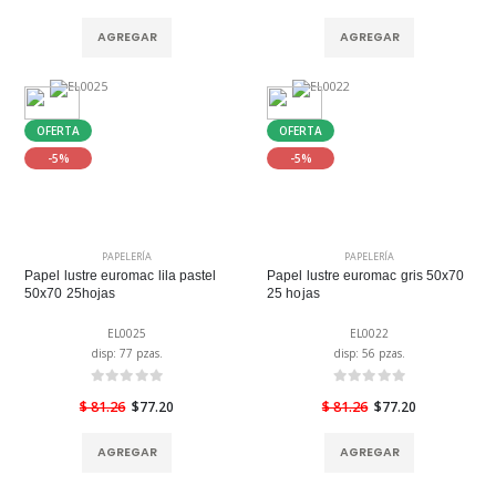
AGREGAR
AGREGAR
OFERTA
OFERTA
-5%
-5%
PAPELERÍA
PAPELERÍA
Papel lustre euromac lila pastel
Papel lustre euromac gris 50x70
50x70 25hojas
25 hojas
EL0025
EL0022
disp: 77 pzas.
disp: 56 pzas.
$ 81.26
$77.20
$ 81.26
$77.20
AGREGAR
AGREGAR